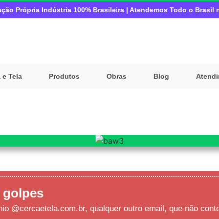
ação Própria Indústria 100% Brasileira | Atendemos Todo o Brasil 
 e Tela
Produtos
Obras
Blog
Atend
 golpes
ínio @cercaetela.com.br, qualquer outro email, que não cont