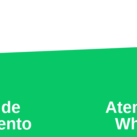
 de
Ate
ento
Wh